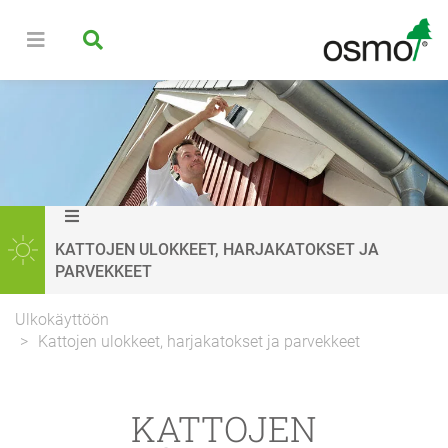
KATTOJEN ULOKKEET, HARJAKATOKSET JA
PARVEKKEET
Ulkokäyttöön
Kattojen ulokkeet, harjakatokset ja parvekkeet
KATTOJEN