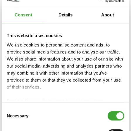
SUOJAAVA
SUOJAAVA
KUULTOÖLJY
KUULTOÖLJY
Consent
Details
About
EFEKTI
This website uses cookies
We use cookies to personalise content and ads, to
provide social media features and to analyse our traffic.
We also share information about your use of our site with
our social media, advertising and analytics partners who
may combine it with other information that you’ve
provided to them or that they’ve collected from your use
of their services.
PUUNSUOJAPOH
KUULTOÖLJY
Find our
Privacy Policy
and
Legal Notice
here.
JUSTE WR AQUA
PLUS
Consent
Necessary
Selection