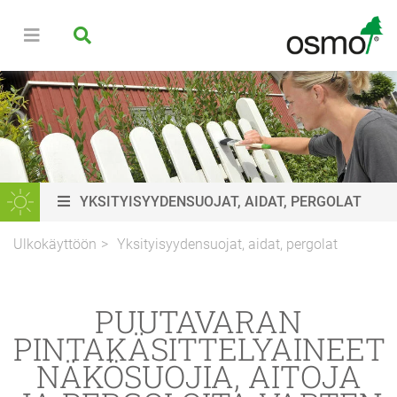
YKSITYISYYDENSUOJAT, AIDAT, PERGOLAT
Ulkokäyttöön
Yksityisyydensuojat, aidat, pergolat
PUUTAVARAN
PINTAKÄSITTELYAINEET
NÄKÖSUOJIA, AITOJA