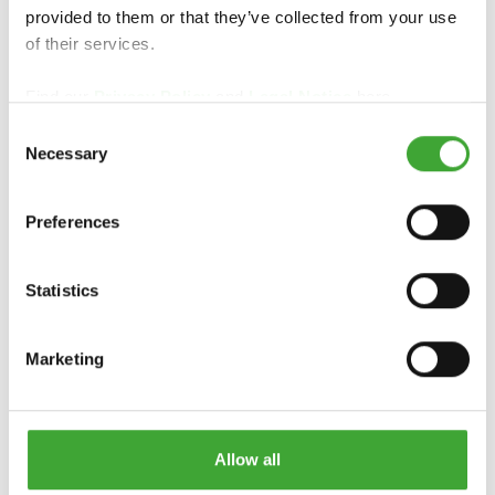
provided to them or that they’ve collected from your use
of their services.
PUUNSUOJAPOH
KUULTOÖLJY
Find our
Privacy Policy
and
Legal Notice
here.
JUSTE WR AQUA
PLUS
4019
Consent
Necessary
Selection
Preferences
Statistics
Marketing
UV-SUOJAÖLJY
TALOMAALI
EXTRA
Allow all