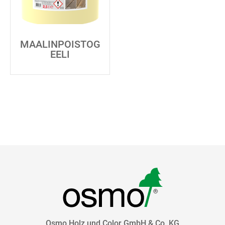
MAALINPOISTOG
EELI
Osmo Holz und Color GmbH & Co. KG