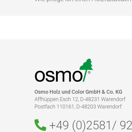
dann den Bereich „Technische Information
Das hängt von der Beanspruchung ab. Für
Zugabe von Osmo Wisch-Fix ins Wischwasse
erhältlich. Als optimal hat sich der Eins
Bei beginnender Abstumpfung frischen Si
Reinigungsmittel auf. Dies kann auch stell
geschehen, ohne, dass Ansatzstellen sicht
Boden mit Osmo Hartwachs-Öl nachbehan
Osmo Holz und Color GmbH & Co. KG
Affhüppen Esch 12, D-48231 Warendorf
Postfach 110161, D-48203 Warendorf
+49 (0)2581/
92