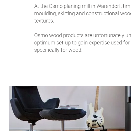
At the Osmo planing mill in Warendorf, tim
moulding, skirting and constructional woo
textures.
Osmo wood products are unfortunately unav
optimum set-up to gain expertise used for 
specifically for wood.