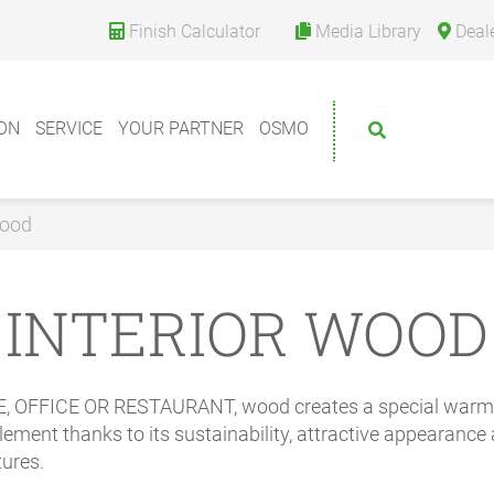
Finish Calculator
Media Library
Deal
ION
SERVICE
YOUR PARTNER
OSMO
Wood
INTERIOR WOOD
, OFFICE OR RESTAURANT,
wood creates a special warm
element thanks to its sustainability, attractive appearance 
tures.