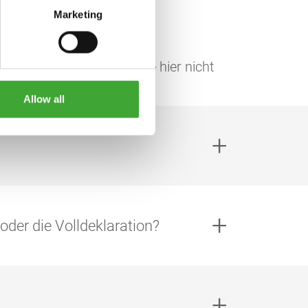
Marketing
N
nen. Haben wir Ihre Frage hier nicht
o@osmo.de.
Allow all
uche
oder die Volldeklaration?
wählen