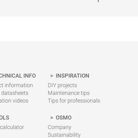
ir die
et
esen.
n
er
CHNICAL INFO
INSPIRATION
t information
DIY projects
 datasheets
Maintenance tips
ation videos
Tips for professionals
OLS
OSMO
 calculator
Company
Sustainability