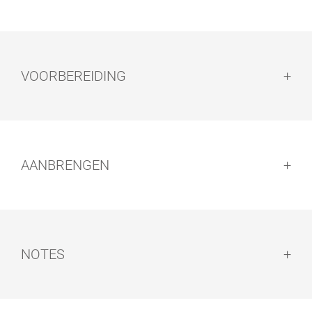
VOORBEREIDING
Voorbereiding:
AANBRENGEN
HAND PAD
EASY PADS
HOUDER
Aanbrengen:
Handmatige toepassing:
NOTES
Notes: