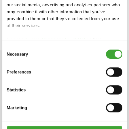
1432 CE Aalsmeer
our social media, advertising and analytics partners who
Nederland
may combine it with other information that you’ve
provided to them or that they’ve collected from your use
https://osmonederland.nl/
of their services.
klantenservice@osmonederland.nl
Find our
Privacy Policy
and
Legal Notice
here.
Consent
Necessary
Selection
TECHNISCHE GEGEVENS
Preferences
Statistics
Veiligheidsinformatieblad
pdf, 177 KB
Marketing
INGREDIËNTEN