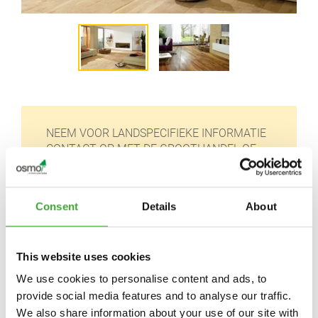
NEEM VOOR LANDSPECIFIEKE INFORMATIE
CONTACT OP MET DE GROOTHANDEL OF
VAKHANDELAAR BIJ U IN DE BUURT:
Consent
Details
About
This website uses cookies
We use cookies to personalise content and ads, to
Osmo Nederland BV
provide social media features and to analyse our traffic.
Schinkeldijkje 16 L
We also share information about your use of our site with