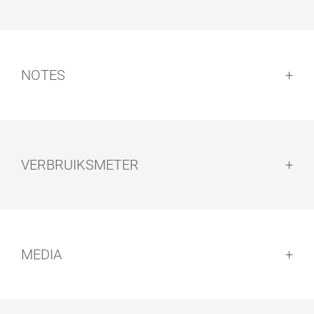
10,00
10300411
zijdemat
Aanbrengen:
0,75
10100294
2,50
10100300
NOTES
3071 Honing
10,00
10300135
zijdemat
Notes:
0,75
10100302
VERBRUIKSMETER
2,50
10100303
3072 Amber
10,00
10300205
zijdemat
0,75
10100305
MEDIA
2,50
10100306
3073 Terra
10,00
10300235
zijdemat