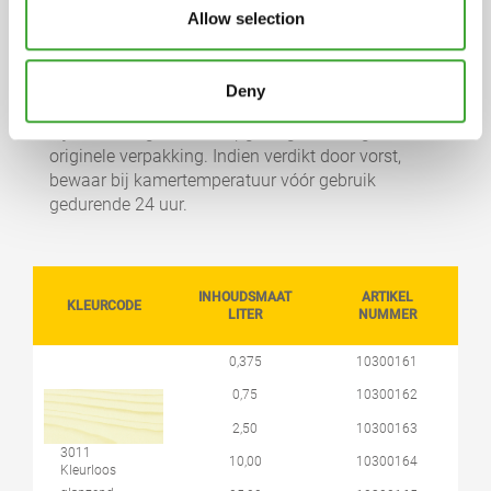
waterafstotende additieven. Gedearomatiseerde
Allow selection
terpentine (benzeenvrij). Op aanvraag sturen wij
een gedetailleerde volledige verklaring op.
Deny
OPSLAG
5 jaar en langer indien opgeslagen in de gesloten
originele verpakking. Indien verdikt door vorst,
bewaar bij kamertemperatuur vóór gebruik
gedurende 24 uur.
INHOUDSMAAT
ARTIKEL
KLEURCODE
LITER
NUMMER
0,375
10300161
0,75
10300162
2,50
10300163
3011
10,00
10300164
Kleurloos