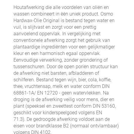
Houtafwerking die alle voordelen van oliën en
wassen combineert in èèn uniek product. Osmo
Hardwax-Olie Original is bestand tegen water en
vuil, is slijtvast en zorgt voor een prettig
aanvoelend oppervlak. In vergelijking met
conventionele afwerking zorgt het gebruik van
plantaardige ingrediënten voor een gelijkmatiger
kleur en een harmonisch egaal oppervlak.
Eenvoudige verwerking, zonder grondering of
tussenschuren. Door de open poriën structuur kan
de afwerking niet barsten, afbladderen of
schilferen. Bestand tegen wijn, bier, cola, koffie,
thee, vruchtensap, melk en water conform DIN
68861-1A/ EN 12720 - geen watervlekken. Na
droging is de afwerking veilig voor mens, dier en
plant (speeksel en zweettest conform DIN 53160,
geschikt voor kinderspeelgoed volgens EN
71.3). De gedroogde afwerking voldoet aan de
eisen voor brandklasse B2 (normaal ontvlambaar)
volgens DIN 4102.