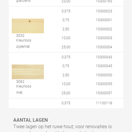
glanzend
25,00
10300165
0,375
10300023
0,75
10300001
2,50
10300002
3032
10,00
10300003
Kleurloos
zijdemat
25,00
10300004
0,375
10300043
0,75
10300045
2,50
10300050
3062
10,00
10300055
Kleurloos
mat
25,00
10300057
0,375
11100118
0,75
11100119
AANTAL LAGEN
2,50
11100120
Twee lagen op het ruwe hout; voor renovaties is
3065
10,00
11100121