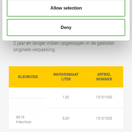
oppervlakteactieve stoffen; silicaten;
Allow selection
complexvormers en additieven. Op aanvraag
sturen wij een gedetailleerde volledige verklaring
op.
Deny
OPSLAG
2 jaar en langer indien opgeslagen in de gesloten
originele verpakking.
INHOUDSMAAT
ARTIKEL
KLEURCODE
LITER
NUMMER
1,00
15101050
8019
5,00
15101055
Kleurloos