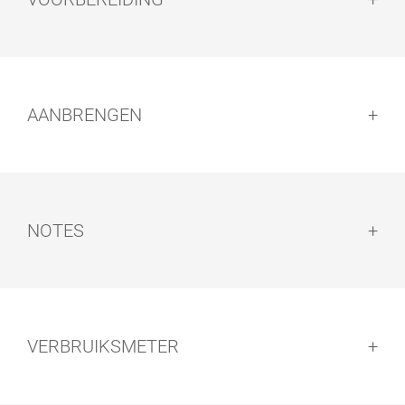
Voorbereiding:
AANBRENGEN
VLOERREINIGI
FLOORXCENT
NGSSET
ER
Aanbrengen:
NOTES
Notes:
VERBRUIKSMETER