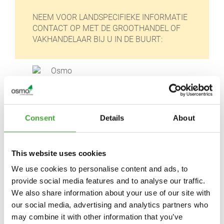
NEEM VOOR LANDSPECIFIEKE INFORMATIE
CONTACT OP MET DE GROOTHANDEL OF
VAKHANDELAAR BIJ U IN DE BUURT:
Consent
Details
About
Osmo Nederland BV
Schinkeldijkje 16 L
1432 CE Aalsmeer
This website uses cookies
Nederland
We use cookies to personalise content and ads, to
provide social media features and to analyse our traffic.
https://osmonederland.nl/
We also share information about your use of our site with
klantenservice@osmonederland.nl
our social media, advertising and analytics partners who
may combine it with other information that you’ve