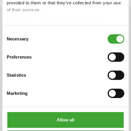
provided to them or that they’ve collected from your use
of their services.
Find our
Privacy Policy
and
Legal Notice
here.
TECHNISCHE GEGEVENS
Consent
Necessary
Selection
Preferences
Productinformatie
pdf, 137 KB
Statistics
Veiligheidsinformatieblad
pdf, 197 KB
Marketing
INGREDIËNTEN
Alkalische reiniger (in overeenstemming met
Allow all
Verordening EG 648/2004): < 5% kationische
oppervlakteactieve stoffen; niet ionogene