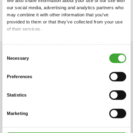
We also share information about your use of our site with
our social media, advertising and analytics partners who
https://osmonederland.nl/
may combine it with other information that you’ve
klantenservice@osmonederland.nl
provided to them or that they’ve collected from your use
of their services.
Find our
Privacy Policy
and
Legal Notice
here.
Consent
Necessary
TECHNISCHE GEGEVENS
Selection
Preferences
INGREDIËNTEN
Statistics
Op basis van natuurlijke plantaardige oliën
(zonnebloem-, soja- en distelolie) en wassen,
paraffine, loodvrije droogmiddelen
Marketing
(droogmiddelen) en waterafstotende toevoegingen.
Gedearomatiseerde terpentine (benzeenvrij). VOC-
classificatie in overeenstemming met EU-