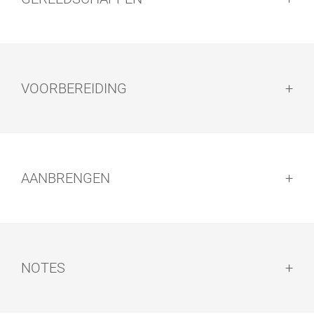
VOORBEREIDING
Voorbereiding:
AANBRENGEN
OLIE AFWERK-
HAND PAD
SET
HOUDER
Aanbrengen:
NOTES