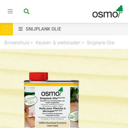
SNIJPLANK OLIE
Binnenshuis
Keuken- & werkbladen
Snijplank Olie