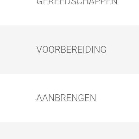
GEREEDSCHAPPEN
VOORBEREIDING
Voorbereiding:
HANDXCENTE
FLOORXCENTE
R
R
AANBRENGEN
Aanbrengen: