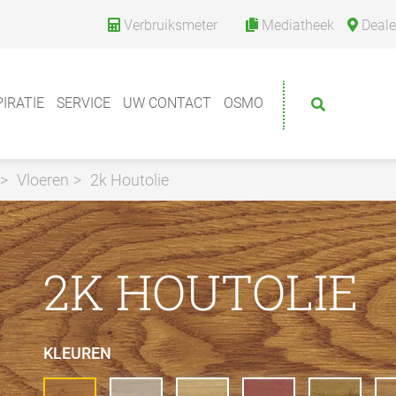
Verbruiksmeter
Mediatheek
Deale
PIRATIE
SERVICE
UW CONTACT
OSMO
Vloeren
2k Houtolie
2K HOUTOLIE
KLEUREN