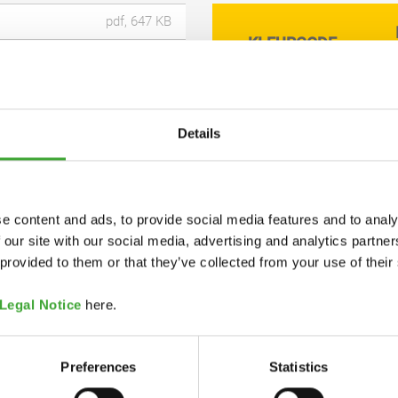
pdf, 647 KB
KLEURCODE
pdf, 170 KB
pdf, 202 KB
Details
6100 Kleurloos
rdige oliën (lijnzaadolie),
mat
aterafstotende additieven.
e content and ads, to provide social media features and to analy
 ijzeroxide en organische
 our site with our social media, advertising and analytics partn
. Gedetailleerde verklaring
 provided to them or that they’ve collected from your use of their
.
6100 Kleurloos
Legal Notice
here.
mat
sloten originele
waar bij kamertemperatuur
Preferences
Statistics
even gemengd product kan