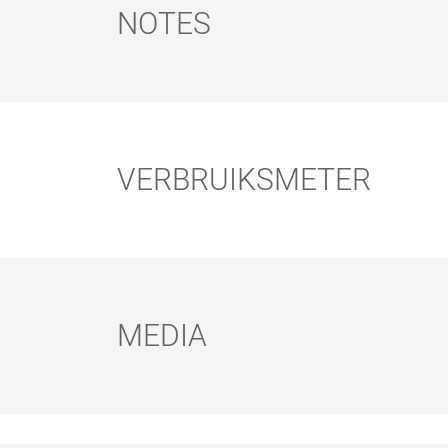
NOTES
Notes:
Reinigen van de gereedschappen:
VERBRUIKSMETER
Droogtijd:
MEDIA
Let op: