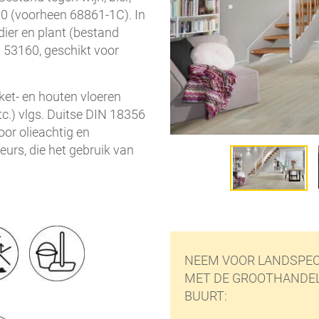
720 (voorheen 68861-1C). In
 dier en plant (bestand
N 53160, geschikt voor
ket- en houten vloeren
tc.) vlgs. Duitse DIN 18356
or olieachtig en
urs, die het gebruik van
NEEM VOOR LANDSPEC
MET DE GROOTHANDEL 
BUURT: