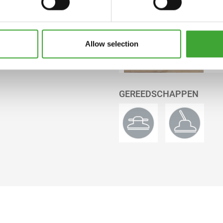
n gebruikt.
6111 Wit
mat
Allow selection
6111 Wit
GEREEDSCHAPPEN
mat
6112 Zilvergrijs
mat