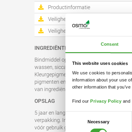
Productinformatie
Veiligheidsinformatieblad
Veiligheidsinformatieblad
Consent
INGREDIËNTEN
Bindmiddel op basis van natuurlijke plantaa
This website uses cookies
wassen, siccatieven (droogmiddelen) en w
We use cookies to personalis
Kleurgepigmenteerde 2K-houtolie bevat ook
information about your use of
pigmenten en titaandioxide als wit pigment
other information that you’ve
van ingrediënten op aanvraag verkrijgbaar
OPSLAG
Find our
Privacy Policy
and
5 jaar en langer indien opgeslagen in de ge
Consent
verpakking. Indien verdikt door vorst, be
Necessary
Selection
vóór gebruik gedurende 24 uur. Overgebl