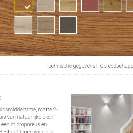
Technische gegevens
Gereedschap
t
plosmiddelarme, matte 2-
s van natuurlijke oliën
t een microporeus en
estand tegen wijn, bier,