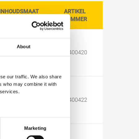
INHOUDSMAAT
ARTIKEL
LITER
NUMMER
About
0,375
13400420
se our traffic. We also share
ers who may combine it with
 services.
1,00
13400422
Marketing