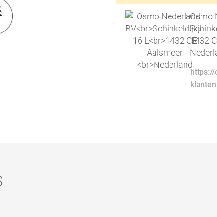
Osmo N
Schinke
1432 C
Nederl
https:/
klante
S