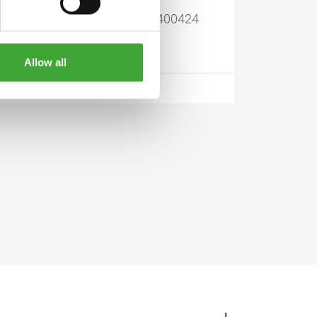
0,375
13400424
Allow all
1,00
13400426
0,375
13400428