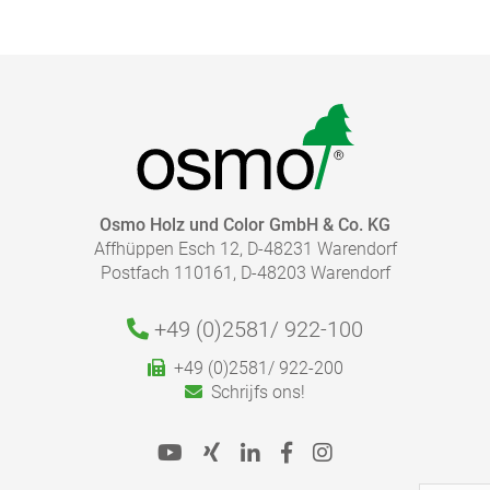
BROCHURE - KLEUR EN BESCHERMING VOOR
BUITENHOUT
pdf, 8 MB
HOEVEEL PRODUCT HEB IK NODIG?
NAAR DE MEDIATHEEK
Osmo Holz und Color GmbH & Co. KG
Affhüppen Esch 12, D-48231 Warendorf
Let op:
Bereken snel en eenvoudig de juiste hoeveelheid die
Postfach 110161, D-48203 Warendorf
nodig is voor uw project.
Volg de verdere informatie over het aanbevolen gebruik
in onze productinformatiebladen.
+49 (0)2581/
922-100
Naar de Verbruiksmeter
+49 (0)2581/ 922-200
Schrijfs ons!