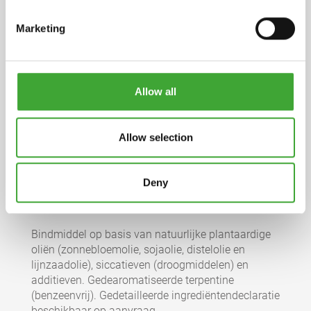
Marketing
Productinformatie
pdf, 766 KB
Allow all
Veiligheidsinformatieblad
pdf, 199 KB
Allow selection
Veiligheidsinformatieblad
pdf, 206 KB
Deny
INGREDIËNTEN
Bindmiddel op basis van natuurlijke plantaardige
oliën (zonnebloemolie, sojaolie, distelolie en
lijnzaadolie), siccatieven (droogmiddelen) en
additieven. Gedearomatiseerde terpentine
(benzeenvrij). Gedetailleerde ingrediëntendeclaratie
beschikbaar op aanvraag.