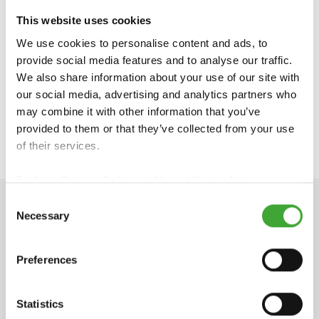
This website uses cookies
Osmo Nederland BV
Schinkeldijkje 16 L
We use cookies to personalise content and ads, to
1432 CE Aalsmeer
provide social media features and to analyse our traffic.
Nederland
We also share information about your use of our site with
our social media, advertising and analytics partners who
https://osmonederland.nl/
may combine it with other information that you’ve
klantenservice@osmonederland.nl
provided to them or that they’ve collected from your use
of their services.
Find our
Privacy Policy
and
Legal Notice
here.
Consent
Necessary
Selection
TECHNISCHE GEGEVENS
Preferences
Statistics
Productinformatie
pdf, 809 KB