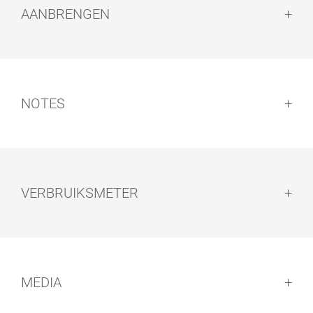
AANBRENGEN
Aanbrengen:
NOTES
Notes:
VERBRUIKSMETER
Reinigen van de gereedschappen:
Droogtijd:
MEDIA