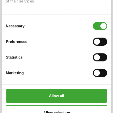
of their services.
Find our
Privacy Policy
and
Legal Notice
here.
Veiligheidsinformatieblad
Consent
pdf, 224 KB
Necessary
Selection
INGREDIËNTEN
Preferences
Bindmiddel op basis van natuurlijke plantaardige
oliën (zonnebloemolie, sojaolie, distelolie en
Statistics
lijnolie), ijzeroxide en organische pigmenten,
titaandioxide (wit pigment) Effect pigmenten,
siccatieven (droogmiddelen) en additieven, biocide
Marketing
werkstof: 3-Jood-2-propinylbutylcarbamaat (IPBC).
Gedearomatiseerde terpentine (benzeenvrij). Op
aanvraag sturen wij een gedetailleerde volledige
verklaring op.
Allow all
OPSLAG
5 jaar en langer indien opgeslagen in de gesloten
Allow selection