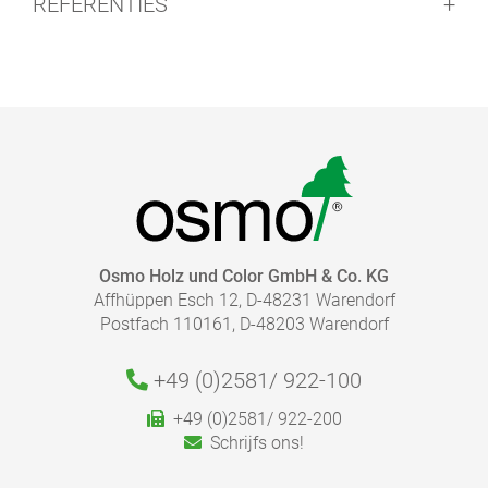
REFERENTIES
BROCHURE - KLEUR EN BESCHERMING VOOR
BUITENHOUT
pdf, 8 MB
Let op:
HOEVEEL PRODUCT HEB IK NODIG?
NAAR DE MEDIATHEEK
Bereken snel en eenvoudig de juiste hoeveelheid die
nodig is voor uw project.
Volg de verdere informatie over het aanbevolen gebruik
in onze productinformatiebladen.
Naar de Verbruiksmeter
Osmo Holz und Color GmbH & Co. KG
Affhüppen Esch 12, D-48231 Warendorf
Postfach 110161, D-48203 Warendorf
+49 (0)2581/
922-100
+49 (0)2581/ 922-200
Schrijfs ons!
VERDERE REFERENTIES