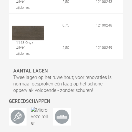
Zilver
2,50
12100243
zijdemat
0,75
12100248
1143 Onyx
Zilver
2,50
12100249
zijdemat
AANTAL LAGEN
Twee lagen op het ruwe hout; voor renovaties is
normaal gesproken één laag op het schone
oppervlak voldoende - zonder schuren!
GEREEDSCHAPPEN