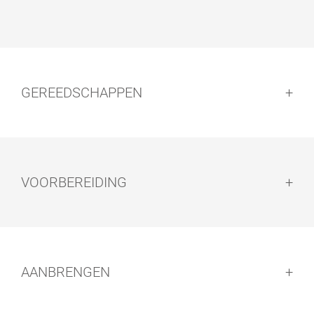
GEREEDSCHAPPEN
VOORBEREIDING
Voorbereiding:
AANBRENGEN
ROL- EN
KWASTEN
VERFKWASTE
NSET