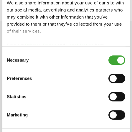
We also share information about your use of our site with
our social media, advertising and analytics partners who
may combine it with other information that you’ve
provided to them or that they’ve collected from your use
of their services.
DADOS TÉCNICOS
Find our
Privacy Policy
and
Legal Notice
here.
Consent
Necessary
Selection
Ficha técnica
pdf, 1 MB
Preferences
Statistics
Ficha de dados de segurança
pdf, 181 KB
Marketing
INGREDIENTES
Fabricado à base de óleos e ceras naturais de