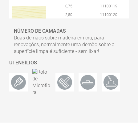
0,75
11100119
2,50
11100120
10,00
11100121
3065 Incolor
NÚMERO DE CAMADAS
Semi-Mate
25,00
11100109
Duas demãos sobre madeira em cru; para
renovações, normalmente uma demão sobre a
0,75
10300021
superfície limpa é suficiente - sem lixar!
2,50
10300022
UTENSÍLIOS
3040 Branco
10,00
10300034
Acetinado
0,75
10300069
2,50
10300073
10,00
10300079
3041 Natural
Mate
25,00
10300119
0,75
10300406