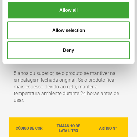
plantas (óleo de girassol, óleo de soja, óleo de
cardo), parafina, óxido de ferro e pigmentos
Allow all
orgânicos, dióxido de titânio (pigmento branco),
secantes (agentes de secagem) e aditivos
Allow selection
repelentes de água. Componentes voláteis:
diluente desaromatizado (sem
benzeno). Informações detalhadas sobre os
Deny
ingredientes disponíveis mediante pedido.
ARMAZENAMENTO
5 anos ou superior, se o produto se mantiver na
embalagem fechada original. Se o produto ficar
mais espesso devido ao gelo, manter à
temperatura ambiente durante 24 horas antes de
usar.
TAMANHO DE
CÓDIGO DE COR
ARTIGO N°
LATA LITRO