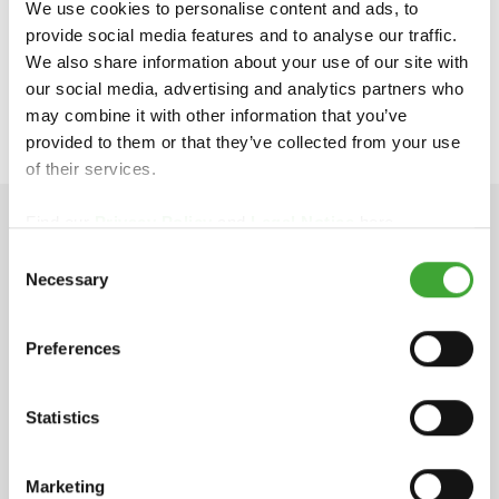
We use cookies to personalise content and ads, to
CON EL MAYORISTA O DISTRIBUIDOR
provide social media features and to analyse our traffic.
ESPECIALIZADO DE SU LOCALIDAD:
We also share information about your use of our site with
our social media, advertising and analytics partners who
may combine it with other information that you’ve
provided to them or that they’ve collected from your use
of their services.
Find our
Privacy Policy
and
Legal Notice
here.
DATOS TÉCNICOS
Consent
Necessary
Selection
Preferences
Fichas de Información de Producto
pdf, 262 KB
Statistics
Ficha de Datos de Seguridad
Marketing
pdf, 189 KB