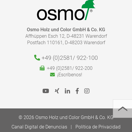
FOLLETO - COLOR Y PROTECCIÓN PARA INTERIOR
pdf, 7 MB
IR A LA MEDIATHECA
¿CUÁNTO RECUBRIMIENTO NECESITO?
Osmo Holz und Color GmbH & Co. KG
Affhüppen Esch 12, D-48231 Warendorf
Con nuestra calculadora de acabados, puede calcular
Postfach 110161, D-48203 Warendorf
de forma rápida y fácil la cantidad de recubrimiento
necesario.
Le rogamos que siga nuestras instrucciones de
+49 (0)2581/
922-100
aplicación de las Fichas de Producto para una
+49 (0)2581/ 922-200
aplicación correcta.
¡Escríbenos!
Ir a la Calculadora de acabados
© 2026 Osmo Holz und Color GmbH & Co. KG
Canal Digital de Denuncias
Política de Privacidad