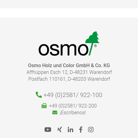
Limpieza de herramientas:
Consejos de prudencia:
FOLLETO - PAVIMENTOS - LIMPIEZA Y CUIDADOS
Tiempo de secado:
pdf, 4 MB
IR A LA MEDIATHECA
Desechado:
¿CUÁNTO RECUBRIMIENTO NECESITO?
Osmo Holz und Color GmbH & Co. KG
Affhüppen Esch 12, D-48231 Warendorf
Con nuestra calculadora de acabados, puede calcular
Postfach 110161, D-48203 Warendorf
de forma rápida y fácil la cantidad de recubrimiento
necesario.
Le rogamos que siga nuestras instrucciones de
+49 (0)2581/
922-100
aplicación de las Fichas de Producto para una
+49 (0)2581/ 922-200
aplicación correcta.
¡Escríbenos!
Ir a la Calculadora de acabados