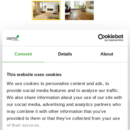
PARA OBTENER INFORMACIÓN ESPECÍFICA
DE CADA PAÍS, PÓNGASE EN CONTACTO
Consent
Details
About
CON EL MAYORISTA O DISTRIBUIDOR
ESPECIALIZADO DE SU LOCALIDAD:
This website uses cookies
We use cookies to personalise content and ads, to
provide social media features and to analyse our traffic.
We also share information about your use of our site with
our social media, advertising and analytics partners who
may combine it with other information that you’ve
DATOS TÉCNICOS
provided to them or that they’ve collected from your use
of their services.