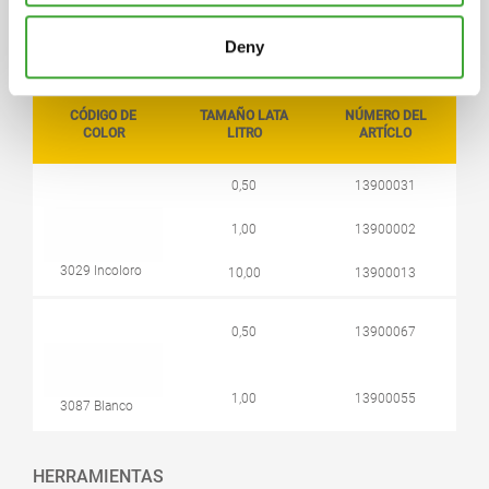
ambiente durante 24 horas antes de usar.
Deny
CÓDIGO DE
TAMAÑO LATA
NÚMERO DEL
COLOR
LITRO
ARTÍCLO
0,50
13900031
1,00
13900002
3029 Incoloro
10,00
13900013
0,50
13900067
1,00
13900055
3087 Blanco
HERRAMIENTAS