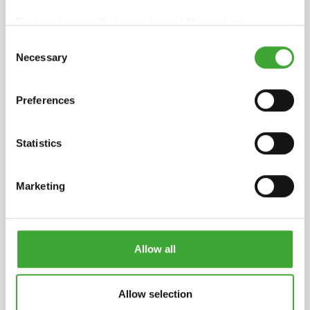
Find our
Privacy Policy
and
Legal Notice
here.
Consent
Fichas de Información de Producto
Necessary
Selection
pdf, 175 KB
Preferences
Ficha de Datos de Seguridad
pdf, 176 KB
Statistics
INGREDIENTES
Basado en ceras vegetales; parafina,
Marketing
hidrocarburos alifáticos (< 30%). Disponible una
declaración detallada de ingredientes
bajo solicitud.
Allow all
ALMACENAMIENTO
5 años y más si se almacena en la lata original
perfectamente cerrada. Si queda muy espeso a
Allow selection
causa de frío intenso, almacenar a temperatura