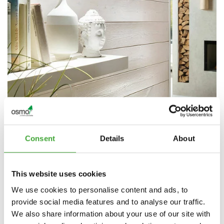
Consent
Details
About
This website uses cookies
Vďaka skúsenostiam s obkladmi stien a stropov
We use cookies to personalise content and ads, to
sa spoločnosť Osmo naučila, aké podmienky
provide social media features and to analyse our traffic.
musia byť splnené pre povrchovú úpravu. Unikátna
We also share information about your use of our site with
kombinácia vosku a oleja v náteroch na drevo