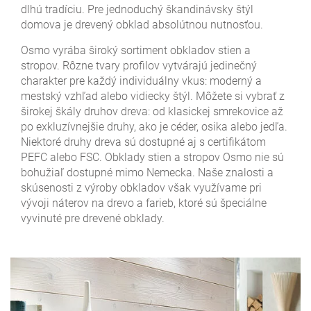
dlhú tradíciu. Pre jednoduchý škandinávsky štýl
domova je drevený obklad absolútnou nutnosťou.
Osmo vyrába široký sortiment obkladov stien a
stropov. Rôzne tvary profilov vytvárajú jedinečný
charakter pre každý individuálny vkus: moderný a
mestský vzhľad alebo vidiecky štýl. Môžete si vybrať z
širokej škály druhov dreva: od klasickej smrekovice až
po exkluzívnejšie druhy, ako je céder, osika alebo jedľa.
Niektoré druhy dreva sú dostupné aj s certifikátom
PEFC alebo FSC. Obklady stien a stropov Osmo nie sú
bohužiaľ dostupné mimo Nemecka. Naše znalosti a
skúsenosti z výroby obkladov však využívame pri
vývoji náterov na drevo a farieb, ktoré sú špeciálne
vyvinuté pre drevené obklady.