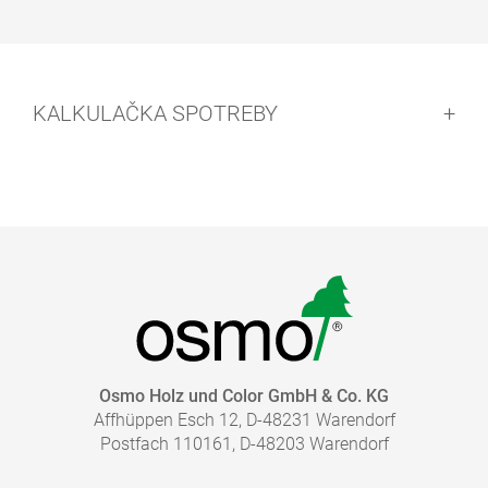
KALKULAČKA SPOTREBY
Zistite viac o našich náteroch na drevo pre podlahy!
Osmo Holz und Color GmbH & Co. KG
Prehľad našich náterov
Affhüppen Esch 12, D-48231 Warendorf
Postfach 110161, D-48203 Warendorf