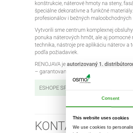
konštrukcie, náterové hmoty na steny, fasá
špeciálne dekoratívne a funkčné materiál
profesionálov i bežných maloobchodných s
Vytvorili sme centrum komplexnej obsluhy z
ponuka náterových hmôt, ale aj pomocné n
technika, nástroje pre aplikáciu náterov 
podľa požiadaviek.
RENOJAVA je
autorizovaný 1. distribútor
– garantované originálne produkty Osmo 
ESHOPE SPOLOČNOSTI RENOJAVA
Consent
This website uses cookies
KONTAKT:
We use cookies to personalis