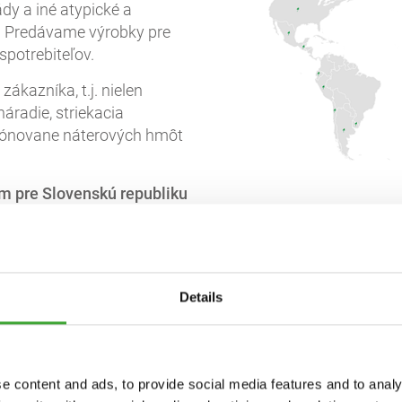
dy a iné atypické a
y. Predávame výrobky pre
potrebiteľov.
ákazníka, t.j. nielen
áradie, striekacia
a tónovane náterových hmôt
om pre Slovenskú republiku
a odborné poradenstvo.
Details
e content and ads, to provide social media features and to analy