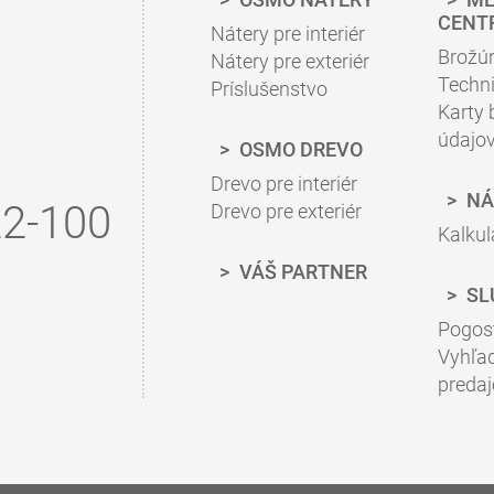
CENT
Nátery pre interiér
Brožú
Nátery pre exteriér
Techni
Príslušenstvo
Karty
údajo
OSMO DREVO
Drevo pre interiér
NÁ
2-100
Drevo pre exteriér
Kalkul
VÁŠ PARTNER
SL
Pogos
Vyhľa
preda