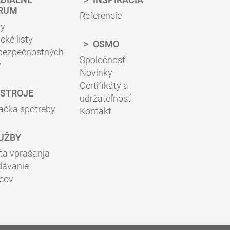
RUM
Referencie
ry
cké listy
OSMO
 bezpečnostných
Spoločnosť
v
Novinky
Certifikáty a
STROJE
udržateľnosť
ačka spotreby
Kontakt
UŽBY
ta vprašanja
dávanie
jcov