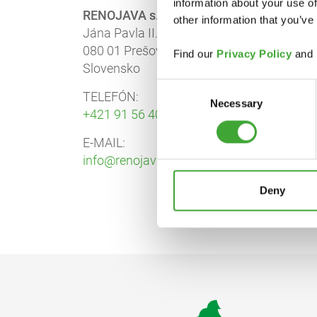
information about your use of
RENOJAVA s.r.o.
other information that you’ve
Jána Pavla II. 14495/1A
080 01 Prešov
Find our
Privacy Policy
and
Slovensko
Consent
TELEFÓN:
Necessary
Selection
+421 91 56 40 484
E-MAIL:
info@renojava.sk
Deny