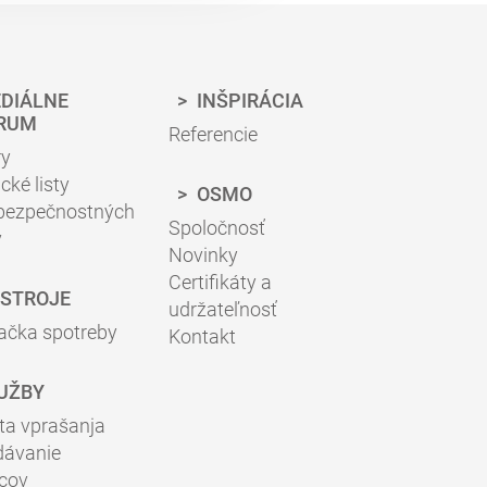
DIÁLNE
INŠPIRÁCIA
RUM
Referencie
ry
cké listy
OSMO
 bezpečnostných
Spoločnosť
v
Novinky
Certifikáty a
STROJE
udržateľnosť
ačka spotreby
Kontakt
UŽBY
ta vprašanja
dávanie
jcov