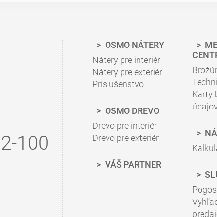
OSMO NÁTERY
ME
CENT
Nátery pre interiér
Brožú
Nátery pre exteriér
Techni
Príslušenstvo
Karty
údajo
OSMO DREVO
Drevo pre interiér
NÁ
2-100
Drevo pre exteriér
Kalkul
VÁŠ PARTNER
SL
Pogos
Vyhľa
preda