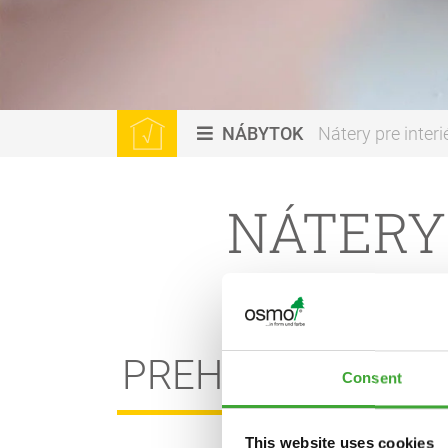
NÁBYTOK
Nátery pre interi
NÁTERY
PREHĽAD PRODU
Consent
This website uses cookies