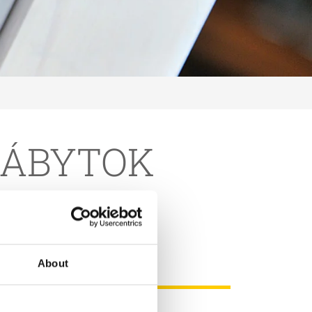
NÁBYTOK
About