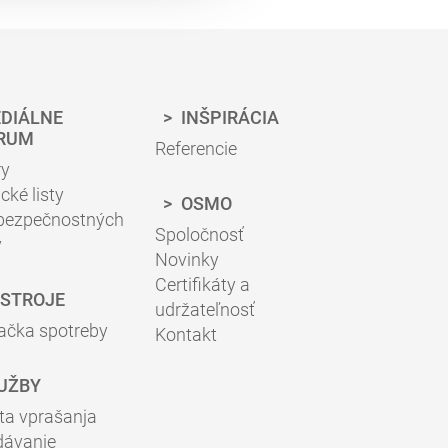
DIÁLNE
INŠPIRÁCIA
RUM
Referencie
ry
cké listy
OSMO
 bezpečnostných
Spoločnosť
v
Novinky
Certifikáty a
STROJE
udržateľnosť
ačka spotreby
Kontakt
UŽBY
ta vprašanja
dávanie