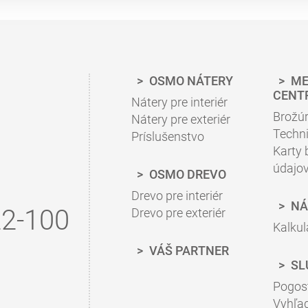
OSMO NÁTERY
ME
CENT
Nátery pre interiér
Brožú
Nátery pre exteriér
Techni
Príslušenstvo
Karty
údajo
OSMO DREVO
Drevo pre interiér
NÁ
2-100
Drevo pre exteriér
Kalkul
VÁŠ PARTNER
SL
Pogos
Vyhľa