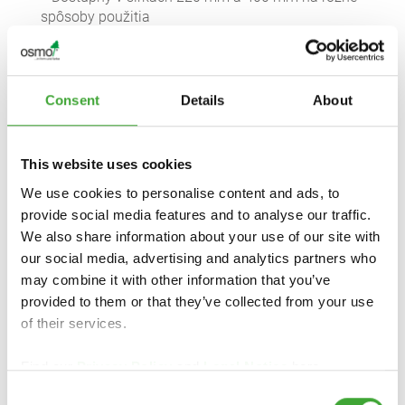
spôsoby použitia
> Kompatibilný so systémovou teleskopickou
tyčou Osmo
Consent
Details
About
This website uses cookies
We use cookies to personalise content and ads, to
AK POTREBUJETE INFORMÁCIE ŠPECIFICKÉ
provide social media features and to analyse our traffic.
PRE DANÚ KRAJINU, OBRÁŤTE SA NA
We also share information about your use of our site with
MIESTNEHO VEĽKOOBCHODNÍKA ALEBO
our social media, advertising and analytics partners who
ŠPECIALIZOVANÉHO PREDAJCU:
may combine it with other information that you’ve
provided to them or that they’ve collected from your use
of their services.
Find our
Privacy Policy
and
Legal Notice
here.
Consent
RENOJAVA, s.r.o.