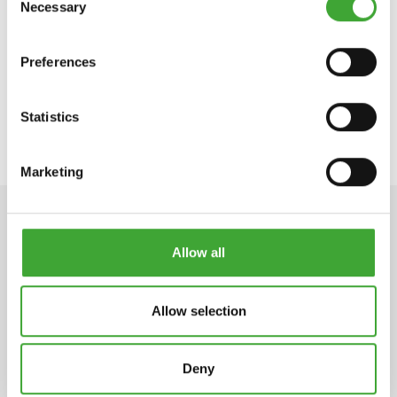
Necessary
Selection
Jána Pavla II. 14495/1A
080 01 Prešov
Tel.: +421 51 772 17 89
Preferences
https://www.osmocolor.sk
renojava@renojava.sk
Statistics
Marketing
TECHNICKÉ ÚDAJE
Allow all
Allow selection
Deny
PRODUKT
ČÍSLO TOVARU