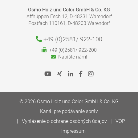
Osmo Holz und Color GmbH & Co. KG
Affhüppen Esch 12, D-48231 Warendorf
Postfach 110161, D-48203 Warendorf
+49 (0)2581/
922-100
KOĽKO NÁTEROV POTREBUJEM?
+49 (0)2581/ 922-200
S našim kalkulátorom spotreby rýchlo a jednoducho
Napíšte nám!
zistíte správne množstvo náteru, ktoré potrebujete na
maľovanie.
Dodržujte ďalšie pokyny na použitie uvedené v
informáciách o produkte.
Na kalkulačku spotreby
© 2026 Osmo Holz und Color GmbH & Co. KG
Kanál pre podávanie správ
Vyhlásenie o ochrane osobných údajov
VOP
Impressum